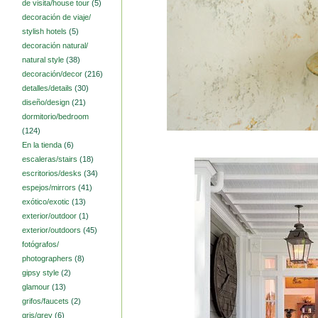
de visita/house tour
(5)
decoración de viaje/
stylish hotels
(5)
decoración natural/
natural style
(38)
decoración/decor
(216)
detalles/details
(30)
diseño/design
(21)
dormitorio/bedroom
(124)
En la tienda
(6)
escaleras/stairs
(18)
escritorios/desks
(34)
espejos/mirrors
(41)
exótico/exotic
(13)
exterior/outdoor
(1)
exterior/outdoors
(45)
fotógrafos/
photographers
(8)
gipsy style
(2)
glamour
(13)
grifos/faucets
(2)
gris/grey
(6)