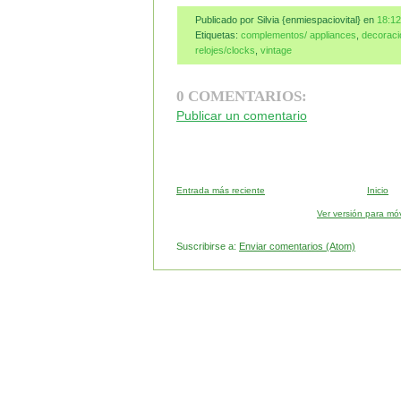
Publicado por Silvia {enmiespaciovital}
en
18:12
Etiquetas:
complementos/ appliances
,
decoraci
relojes/clocks
,
vintage
0 COMENTARIOS:
Publicar un comentario
Entrada más reciente
Inicio
Ver versión para móv
Suscribirse a:
Enviar comentarios (Atom)