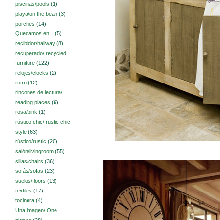
piscinas/pools
(1)
playa/on the beah
(3)
porches
(14)
Quedamos en...
(5)
recibidor/hallway
(8)
recuperado/ recycled
furniture
(122)
relojes/clocks
(2)
retro
(12)
rincones de lectura/
reading places
(6)
rosa/pink
(1)
rústico chic/ rustic chic
style
(63)
rústico/rustic
(20)
salón/livingroom
(55)
sillas/chairs
(36)
sofás/sofas
(23)
suelos/floors
(13)
textiles
(17)
tocinera
(4)
Una imagen/ One