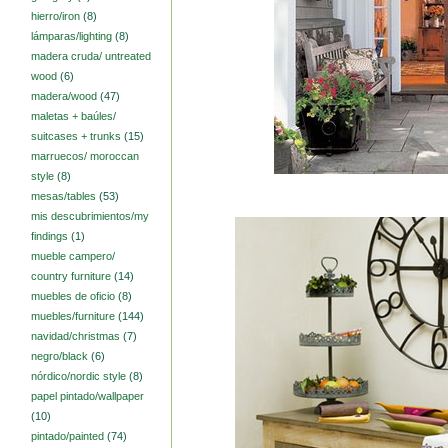
hierro/iron
(8)
lámparas/lighting
(8)
madera cruda/ untreated
wood
(6)
madera/wood
(47)
maletas + baúles/
suitcases + trunks
(15)
marruecos/ moroccan
style
(8)
mesas/tables
(53)
mis descubrimientos/my
findings
(1)
mueble campero/
country furniture
(14)
muebles de oficio
(8)
muebles/furniture
(144)
navidad/christmas
(7)
negro/black
(6)
nórdico/nordic style
(8)
papel pintado/wallpaper
(10)
pintado/painted
(74)