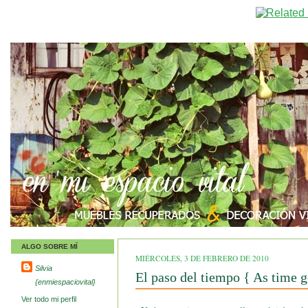
ALGO SOBRE MÍ
MIÉRCOLES, 3 DE FEBRERO DE 2010
Silvia
El paso del tiempo { As time g
{enmiespaciovital}
Ver todo mi perfil