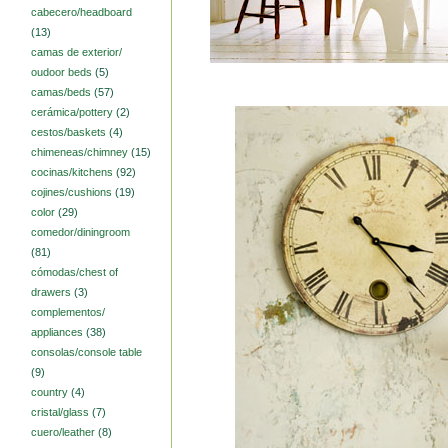
cabecero/headboard
(13)
camas de exterior/
oudoor beds
(5)
camas/beds
(57)
cerámica/pottery
(2)
cestos/baskets
(4)
chimeneas/chimney
(15)
cocinas/kitchens
(92)
cojines/cushions
(19)
color
(29)
comedor/diningroom
(81)
cómodas/chest of
drawers
(3)
complementos/
appliances
(38)
consolas/console table
(9)
country
(4)
cristal/glass
(7)
cuero/leather
(8)