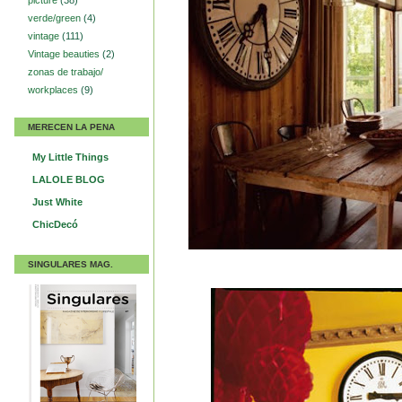
picture
(38)
verde/green
(4)
vintage
(111)
Vintage beauties
(2)
zonas de trabajo/
workplaces
(9)
MERECEN LA PENA
My Little Things
LALOLE BLOG
Just White
ChicDecó
SINGULARES MAG.