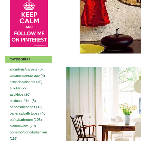
CATEGORÍAS
alfombras/carpets
(8)
almacenaje/storage
(4)
armarios/closets
(40)
auxiliar
(22)
azul/blue
(20)
baldosas/tiles
(5)
bancos/benches
(13)
bañeras/bath tubes
(46)
baño/bathroom
(103)
blanco/white
(79)
bohemio/boho/bohemian
(116)