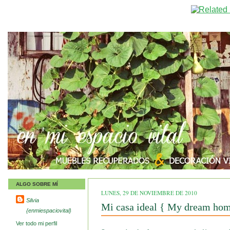
ALGO SOBRE MÍ
LUNES, 29 DE NOVIEMBRE DE 2010
Silvia
Mi casa ideal { My dream ho
{enmiespaciovital}
Ver todo mi perfil