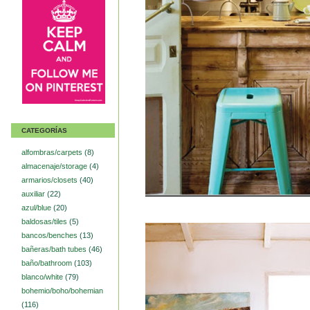
CATEGORÍAS
alfombras/carpets
(8)
almacenaje/storage
(4)
armarios/closets
(40)
auxiliar
(22)
azul/blue
(20)
baldosas/tiles
(5)
bancos/benches
(13)
bañeras/bath tubes
(46)
baño/bathroom
(103)
blanco/white
(79)
bohemio/boho/bohemian
(116)