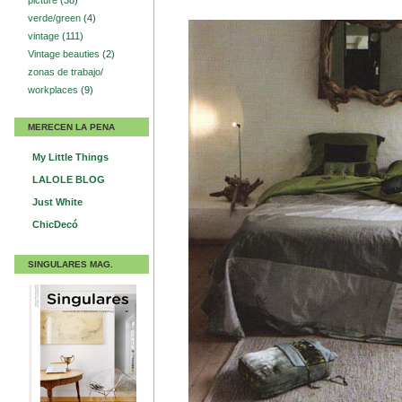
picture
(38)
verde/green
(4)
vintage
(111)
Vintage beauties
(2)
zonas de trabajo/
workplaces
(9)
MERECEN LA PENA
My Little Things
LALOLE BLOG
Just White
ChicDecó
SINGULARES MAG.