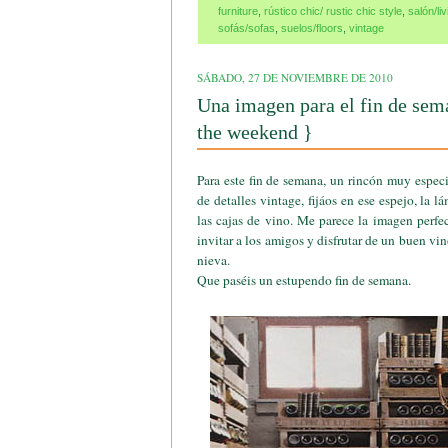
furniture
,
rústico chic/ rustic chic style
,
salón/li
sofás/sofas
,
suelos/floors
,
vintage
SÁBADO, 27 DE NOVIEMBRE DE 2010
Una imagen para el fin de sema
the weekend }
Para este fin de semana, un rincón muy espec
de detalles vintage, fijáos en ese espejo, la lám
las cajas de vino. Me parece la imagen perfec
invitar a los amigos y disfrutar de un buen vin
nieva.
Que paséis un estupendo fin de semana.