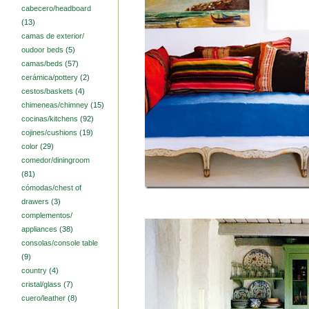
cabecero/headboard
(13)
camas de exterior/
oudoor beds
(5)
camas/beds
(57)
cerámica/pottery
(2)
cestos/baskets
(4)
chimeneas/chimney
(15)
cocinas/kitchens
(92)
cojines/cushions
(19)
color
(29)
comedor/diningroom
(81)
cómodas/chest of
drawers
(3)
complementos/
appliances
(38)
consolas/console table
(9)
country
(4)
cristal/glass
(7)
cuero/leather
(8)