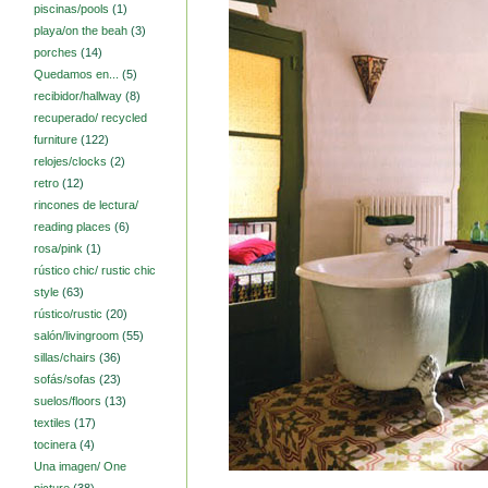
piscinas/pools
(1)
playa/on the beah
(3)
porches
(14)
Quedamos en...
(5)
recibidor/hallway
(8)
recuperado/ recycled
furniture
(122)
relojes/clocks
(2)
retro
(12)
rincones de lectura/
reading places
(6)
rosa/pink
(1)
rústico chic/ rustic chic
style
(63)
rústico/rustic
(20)
salón/livingroom
(55)
sillas/chairs
(36)
sofás/sofas
(23)
suelos/floors
(13)
textiles
(17)
tocinera
(4)
Una imagen/ One