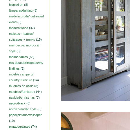
hierro/iron
(8)
lámparas/lighting
(8)
madera cruda/ untreated
wood
(6)
madera/wood
(47)
maletas + baúles/
suitcases + trunks
(15)
marruecos/ moroccan
style
(8)
mesas/tables
(53)
mis descubrimientos/my
findings
(1)
mueble campero/
country furniture
(14)
muebles de oficio
(8)
muebles/furniture
(144)
navidad/christmas
(7)
negro/black
(6)
nórdico/nordic style
(8)
papel pintado/wallpaper
(10)
pintado/painted
(74)