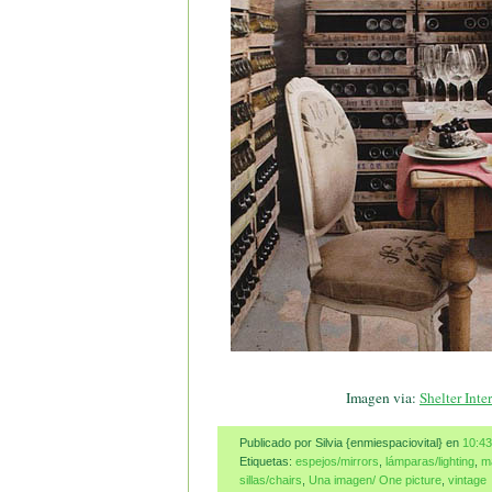
Imagen via:
Shelter Inte
Publicado por Silvia {enmiespaciovital}
en
10:43
Etiquetas:
espejos/mirrors
,
lámparas/lighting
,
m
sillas/chairs
,
Una imagen/ One picture
,
vintage