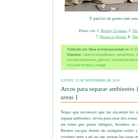
Y para los de gustos más senci
Fotos vía: 1.
Beauty Comma
, 2.
Tr
7.
House to Home
, 8.
The
Publicado por Silvia {enmiespaciovital}
en
14:22
Etiquetas:
cabecero/headboard
,
camas/beds
,
d
dormitorio/bedroom
,
glamour
,
muebles/furniture
recycled furniture
,
vintage
JUEVES, 25 DE NOVIEMBRE DE 2010
Arcos para separar ambientes {
areas }
Tengo que reconocer que me encantan los a
separar ambientes, sirven para crear dos zona
sin tener que poner tabiques, biombos ni 
Pueden encajar dentro de cualquier estilo y
vosotros pero a mí no me gustan las casas mu