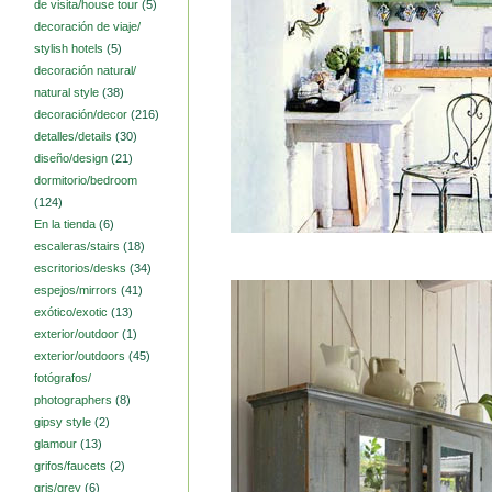
de visita/house tour
(5)
decoración de viaje/
stylish hotels
(5)
decoración natural/
natural style
(38)
decoración/decor
(216)
detalles/details
(30)
diseño/design
(21)
dormitorio/bedroom
(124)
En la tienda
(6)
escaleras/stairs
(18)
escritorios/desks
(34)
espejos/mirrors
(41)
exótico/exotic
(13)
exterior/outdoor
(1)
exterior/outdoors
(45)
fotógrafos/
photographers
(8)
gipsy style
(2)
glamour
(13)
grifos/faucets
(2)
gris/grey
(6)