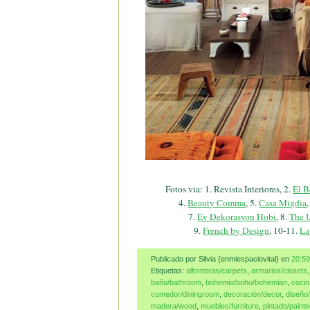
Fotos via: 1. Revista Interiores, 2.
El B
4.
Beauty Comma
, 5.
Casa Migdia
7.
Ev Dekorasyon Hobi
, 8.
The 
9.
French by Design
, 10-11.
La
Publicado por Silvia {enmiespaciovital}
en
20:59
Etiquetas:
alfombras/carpets
,
armarios/closets
baño/bathroom
,
bohemio/boho/bohemian
,
cocin
comedor/diningroom
,
decoración/decor
,
diseño
madera/wood
,
muebles/furniture
,
pintado/paint