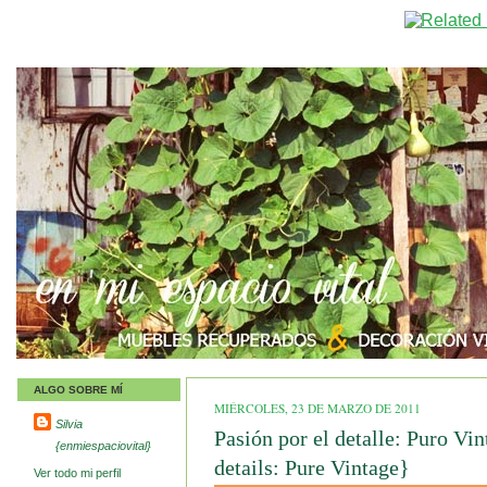
ALGO SOBRE MÍ
MIÉRCOLES, 23 DE MARZO DE 2011
Silvia
Pasión por el detalle: Puro Vi
{enmiespaciovital}
details: Pure Vintage}
Ver todo mi perfil