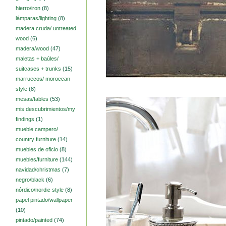
hierro/iron
(8)
lámparas/lighting
(8)
madera cruda/ untreated
wood
(6)
madera/wood
(47)
maletas + baúles/
suitcases + trunks
(15)
marruecos/ moroccan
style
(8)
mesas/tables
(53)
mis descubrimientos/my
findings
(1)
mueble campero/
country furniture
(14)
muebles de oficio
(8)
muebles/furniture
(144)
navidad/christmas
(7)
negro/black
(6)
nórdico/nordic style
(8)
papel pintado/wallpaper
(10)
pintado/painted
(74)