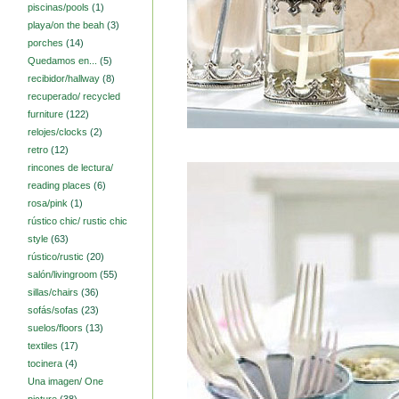
piscinas/pools
(1)
playa/on the beah
(3)
porches
(14)
Quedamos en...
(5)
recibidor/hallway
(8)
recuperado/ recycled
furniture
(122)
relojes/clocks
(2)
retro
(12)
rincones de lectura/
reading places
(6)
rosa/pink
(1)
rústico chic/ rustic chic
style
(63)
rústico/rustic
(20)
salón/livingroom
(55)
sillas/chairs
(36)
sofás/sofas
(23)
suelos/floors
(13)
textiles
(17)
tocinera
(4)
Una imagen/ One