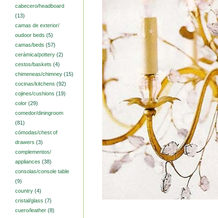
cabecero/headboard
(13)
camas de exterior/
oudoor beds
(5)
camas/beds
(57)
cerámica/pottery
(2)
cestos/baskets
(4)
chimeneas/chimney
(15)
cocinas/kitchens
(92)
cojines/cushions
(19)
color
(29)
comedor/diningroom
(81)
cómodas/chest of
drawers
(3)
complementos/
appliances
(38)
consolas/console table
(9)
country
(4)
cristal/glass
(7)
cuero/leather
(8)