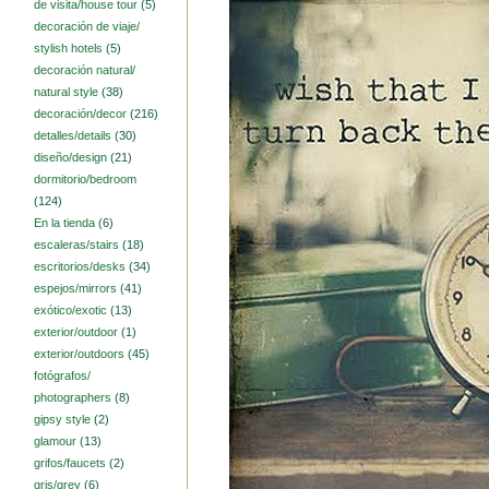
de visita/house tour
(5)
decoración de viaje/
stylish hotels
(5)
decoración natural/
natural style
(38)
decoración/decor
(216)
detalles/details
(30)
diseño/design
(21)
dormitorio/bedroom
(124)
En la tienda
(6)
escaleras/stairs
(18)
escritorios/desks
(34)
espejos/mirrors
(41)
exótico/exotic
(13)
exterior/outdoor
(1)
exterior/outdoors
(45)
fotógrafos/
photographers
(8)
gipsy style
(2)
glamour
(13)
grifos/faucets
(2)
gris/grey
(6)