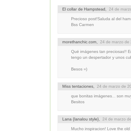
El collar de Hampstead
,
24 de marzo
Precioso post!Saluda al del hams
Bss Carmen
morethanchic.com
,
24 de marzo de 
Qué imágenes tan preciosas!! E
tengo un despertador y unos cub
Besos =)
Miss tentaciones
,
24 de marzo de 20
que bonitas imágenes... son muy
Besitos
Lana {lanalou style}
,
24 de marzo de
Mucho inspiracion! Love the old 