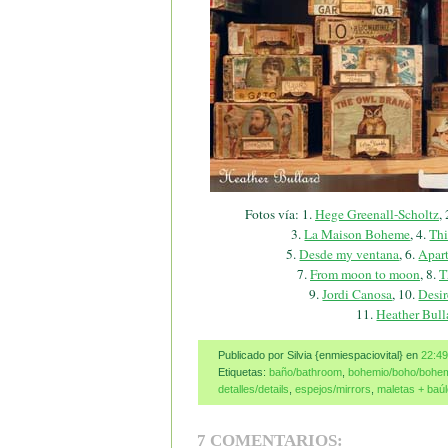
Fotos vía: 1.
Hege Greenall-Scholtz
,
3.
La Maison Boheme
, 4.
Thi
5.
Desde my ventana
, 6.
Apar
7.
From moon to moon
, 8.
T
9.
Jordi Canosa
, 10.
Desir
11.
Heather Bull
Publicado por Silvia {enmiespaciovital}
en
22:49
Etiquetas:
baño/bathroom
,
bohemio/boho/bohe
detalles/details
,
espejos/mirrors
,
maletas + baúl
7 COMENTARIOS: