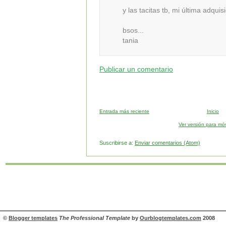
y las tacitas tb, mi última adquis
bsos...
tania
Publicar un comentario
Entrada más reciente
Inicio
Ver versión para móv
Suscribirse a:
Enviar comentarios (Atom)
©
Blogger templates
The Professional Template
by
Ourblogtemplates.com
2008