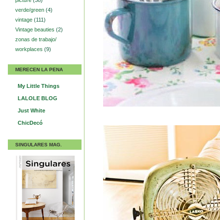
picture
(38)
verde/green
(4)
vintage
(111)
Vintage beauties
(2)
zonas de trabajo/
workplaces
(9)
MERECEN LA PENA
My Little Things
LALOLE BLOG
Just White
ChicDecó
SINGULARES MAG.