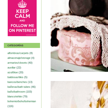
CATEGORÍAS
alfombras/carpets
(8)
almacenaje/storage
(4)
armarios/closets
(40)
auxiliar
(22)
azul/blue
(20)
baldosas/tiles
(5)
bancos/benches
(13)
bañeras/bath tubes
(46)
baño/bathroom
(103)
blanco/white
(79)
bohemio/boho/bohemian
(116)