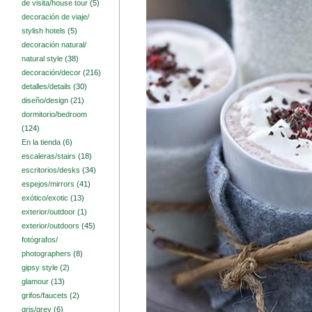
de visita/house tour
(5)
decoración de viaje/
stylish hotels
(5)
decoración natural/
natural style
(38)
decoración/decor
(216)
detalles/details
(30)
diseño/design
(21)
dormitorio/bedroom
(124)
En la tienda
(6)
escaleras/stairs
(18)
escritorios/desks
(34)
espejos/mirrors
(41)
exótico/exotic
(13)
exterior/outdoor
(1)
exterior/outdoors
(45)
fotógrafos/
photographers
(8)
gipsy style
(2)
glamour
(13)
grifos/faucets
(2)
gris/grey
(6)