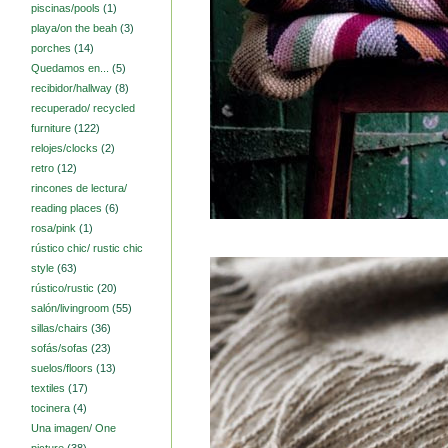
piscinas/pools
(1)
playa/on the beah
(3)
porches
(14)
Quedamos en...
(5)
recibidor/hallway
(8)
recuperado/ recycled
furniture
(122)
relojes/clocks
(2)
retro
(12)
rincones de lectura/
reading places
(6)
rosa/pink
(1)
rústico chic/ rustic chic
style
(63)
rústico/rustic
(20)
salón/livingroom
(55)
sillas/chairs
(36)
sofás/sofas
(23)
suelos/floors
(13)
textiles
(17)
tocinera
(4)
Una imagen/ One