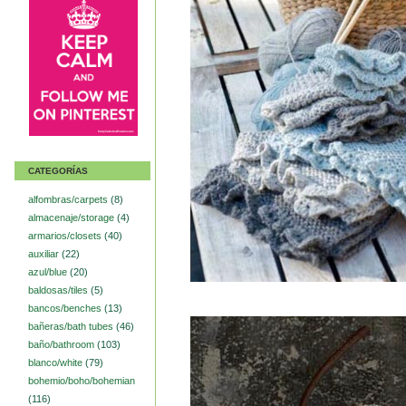
CATEGORÍAS
alfombras/carpets
(8)
almacenaje/storage
(4)
armarios/closets
(40)
auxiliar
(22)
azul/blue
(20)
baldosas/tiles
(5)
bancos/benches
(13)
bañeras/bath tubes
(46)
baño/bathroom
(103)
blanco/white
(79)
bohemio/boho/bohemian
(116)