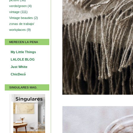
picture
(38)
verde/green
(4)
vintage
(111)
Vintage beauties
(2)
zonas de trabajo/
workplaces
(9)
MERECEN LA PENA
My Little Things
LALOLE BLOG
Just White
ChicDecó
SINGULARES MAG.