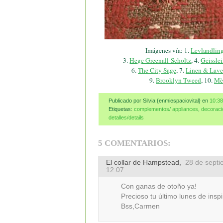
Imágenes vía: 1.
Levlandlin
3.
Hege Greenall-Scholtz
, 4.
Geissle
6.
The City Sage
, 7.
Linen & Lave
9.
Brooklyn Tweed
, 10.
Mè
Publicado por Silvia {enmiespaciovital}
en
10:38
Etiquetas:
complementos/ appliances
,
decoració
detalles/details
5 COMENTARIOS:
El collar de Hampstead
,
28 de septi
12:07
Con ganas de otoño ya!
Precioso tu último lunes de ins
Bss,Carmen