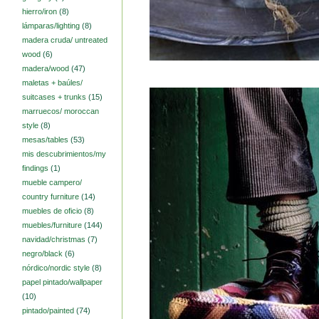
hierro/iron
(8)
lámparas/lighting
(8)
madera cruda/ untreated
wood
(6)
madera/wood
(47)
maletas + baúles/
suitcases + trunks
(15)
marruecos/ moroccan
style
(8)
mesas/tables
(53)
mis descubrimientos/my
findings
(1)
mueble campero/
country furniture
(14)
muebles de oficio
(8)
muebles/furniture
(144)
navidad/christmas
(7)
negro/black
(6)
nórdico/nordic style
(8)
papel pintado/wallpaper
(10)
pintado/painted
(74)