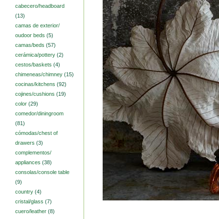
cabecero/headboard
(13)
camas de exterior/
oudoor beds
(5)
camas/beds
(57)
cerámica/pottery
(2)
cestos/baskets
(4)
chimeneas/chimney
(15)
cocinas/kitchens
(92)
cojines/cushions
(19)
color
(29)
comedor/diningroom
(81)
cómodas/chest of
drawers
(3)
complementos/
appliances
(38)
consolas/console table
(9)
country
(4)
cristal/glass
(7)
cuero/leather
(8)